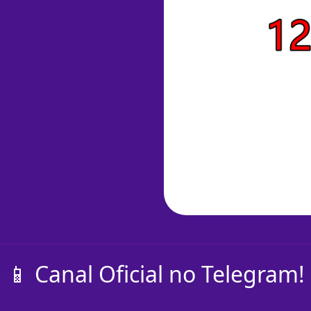
📱 Canal Oficial no Telegram!