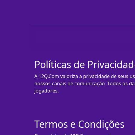
Políticas de Privacida
A 12Q.Com valoriza a privacidade de seus 
nossos canais de comunicação. Todos os dad
jogadores.
Termos e Condições