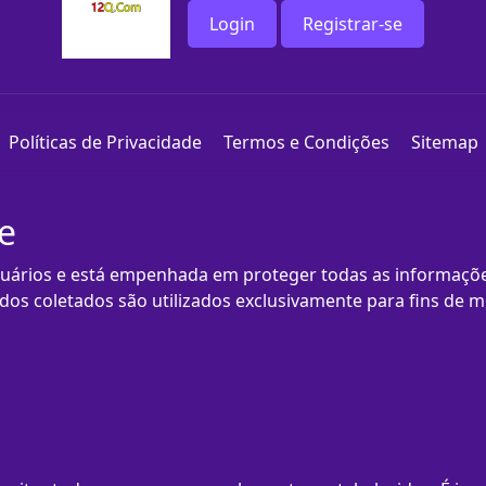
Login
Registrar-se
Políticas de Privacidade
Termos e Condições
Sitemap
de
usuários e está empenhada em proteger todas as informaçõe
os coletados são utilizados exclusivamente para fins de m