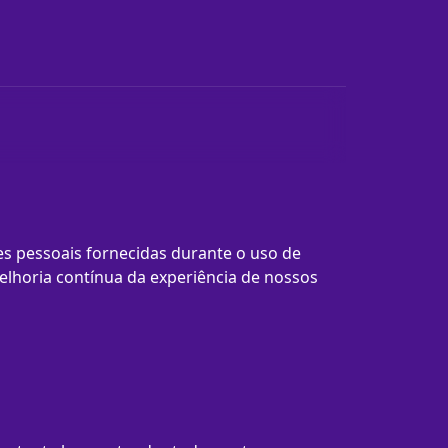
s pessoais fornecidas durante o uso de
elhoria contínua da experiência de nossos