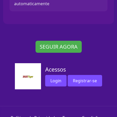
automaticamente
SEGUIR AGORA
Acessos
Login
Registrar-se