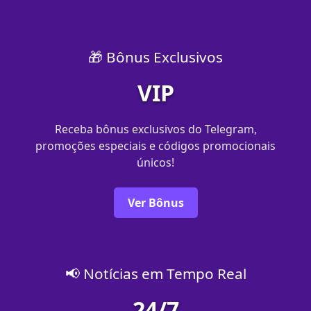
🎁 Bônus Exclusivos
VIP
Receba bônus exclusivos do Telegram,
promoções especiais e códigos promocionais
únicos!
Ver Bônus
📢 Notícias em Tempo Real
24/7