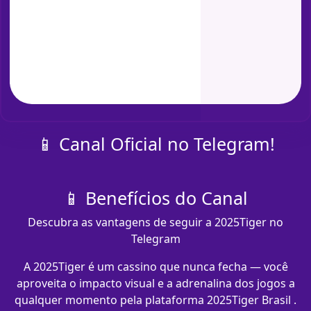
📱 Canal Oficial no Telegram!
📱 Benefícios do Canal
Descubra as vantagens de seguir a 2025Tiger no
Telegram
A 2025Tiger é um cassino que nunca fecha — você
aproveita o impacto visual e a adrenalina dos jogos a
qualquer momento pela plataforma 2025Tiger Brasil .