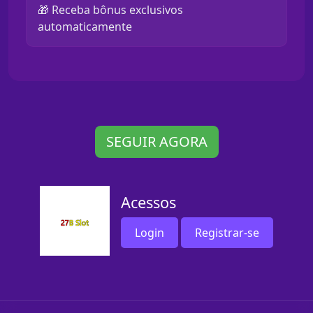
🎁 Receba bônus exclusivos
automaticamente
SEGUIR AGORA
Acessos
Login
Registrar-se