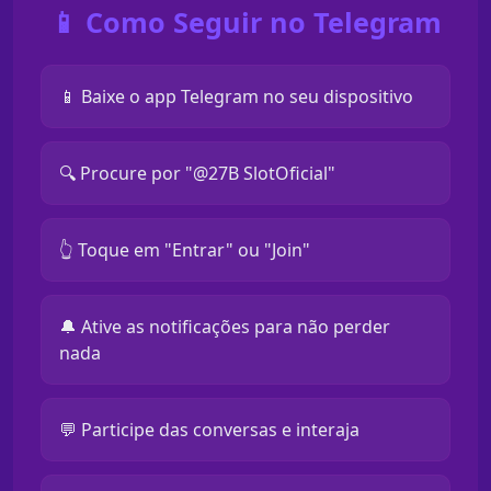
📱 Como Seguir no Telegram
📱 Baixe o app Telegram no seu dispositivo
🔍 Procure por "@27B SlotOficial"
👆 Toque em "Entrar" ou "Join"
🔔 Ative as notificações para não perder
nada
💬 Participe das conversas e interaja