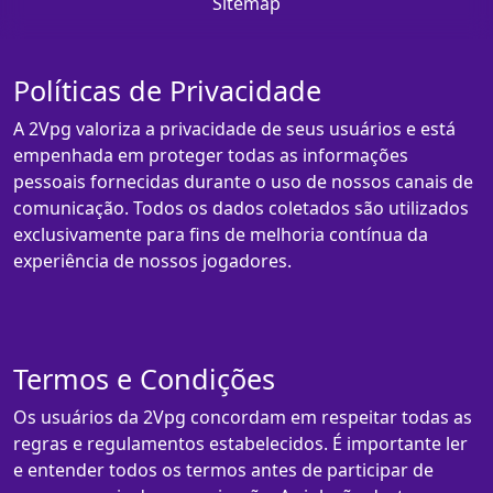
Sitemap
Políticas de Privacidade
A 2Vpg valoriza a privacidade de seus usuários e está
empenhada em proteger todas as informações
pessoais fornecidas durante o uso de nossos canais de
comunicação. Todos os dados coletados são utilizados
exclusivamente para fins de melhoria contínua da
experiência de nossos jogadores.
Termos e Condições
Os usuários da 2Vpg concordam em respeitar todas as
regras e regulamentos estabelecidos. É importante ler
e entender todos os termos antes de participar de