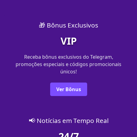
🎁 Bônus Exclusivos
VIP
Receba bônus exclusivos do Telegram,
promoções especiais e códigos promocionais
únicos!
Ver Bônus
📢 Notícias em Tempo Real
24/7