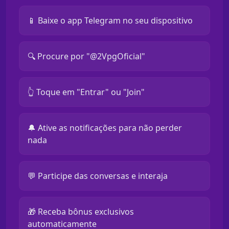
📱 Baixe o app Telegram no seu dispositivo
🔍 Procure por "@2VpgOficial"
👆 Toque em "Entrar" ou "Join"
🔔 Ative as notificações para não perder
nada
💬 Participe das conversas e interaja
🎁 Receba bônus exclusivos
automaticamente