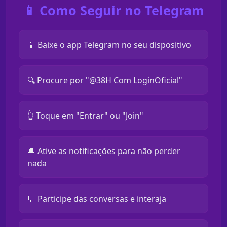
📱 Como Seguir no Telegram
📱 Baixe o app Telegram no seu dispositivo
🔍 Procure por "@38H Com LoginOficial"
👆 Toque em "Entrar" ou "Join"
🔔 Ative as notificações para não perder
nada
💬 Participe das conversas e interaja