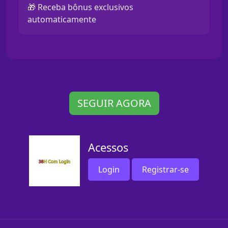
🎁 Receba bônus exclusivos
automaticamente
SEGUIR AGORA
Acessos
Login
Registrar-se