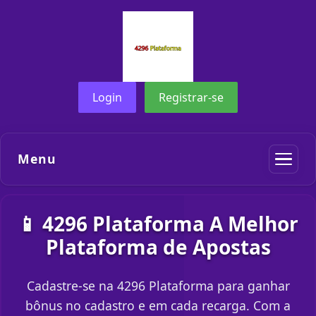
Login
Registrar-se
Menu
📱 4296 Plataforma A Melhor
Plataforma de Apostas
Cadastre-se na 4296 Plataforma para ganhar
bônus no cadastro e em cada recarga. Com a