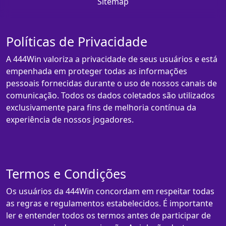
Sitemap
Políticas de Privacidade
A 444Win valoriza a privacidade de seus usuários e está
empenhada em proteger todas as informações
pessoais fornecidas durante o uso de nossos canais de
comunicação. Todos os dados coletados são utilizados
exclusivamente para fins de melhoria contínua da
experiência de nossos jogadores.
Termos e Condições
Os usuários da 444Win concordam em respeitar todas
as regras e regulamentos estabelecidos. É importante
ler e entender todos os termos antes de participar de