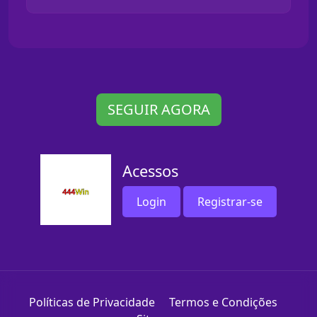
SEGUIR AGORA
Acessos
Login
Registrar-se
Políticas de Privacidade
Termos e Condições