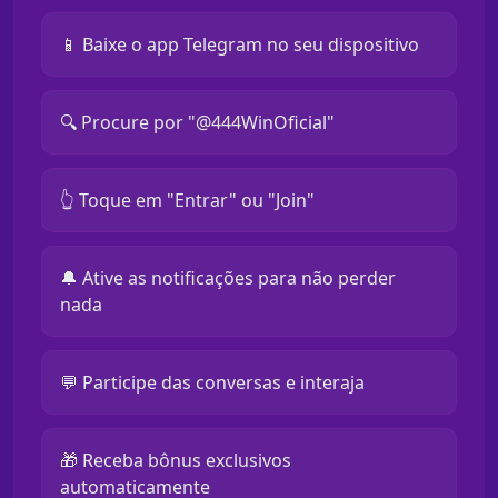
📱 Baixe o app Telegram no seu dispositivo
🔍 Procure por "@444WinOficial"
👆 Toque em "Entrar" ou "Join"
🔔 Ative as notificações para não perder
nada
💬 Participe das conversas e interaja
🎁 Receba bônus exclusivos
automaticamente