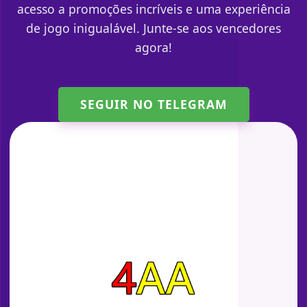
acesso a promoções incríveis e uma experiência
de jogo inigualável. Junte-se aos vencedores
agora!
SEGUIR NO TELEGRAM