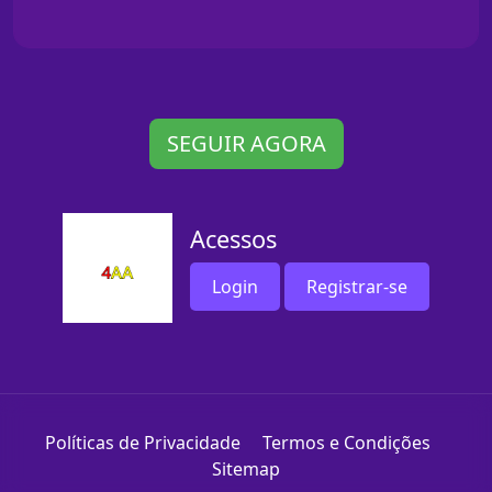
SEGUIR AGORA
Acessos
Login
Registrar-se
Políticas de Privacidade
Termos e Condições
Sitemap