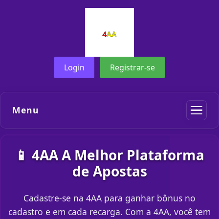
Login
Registrar-se
Menu
📱 4AA A Melhor Plataforma
de Apostas
Cadastre-se na 4AA para ganhar bônus no
cadastro e em cada recarga. Com a 4AA, você tem