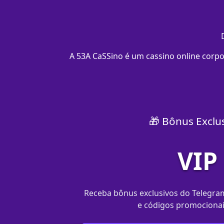
A 53A CaSSino é um cassino online corpor
🎁 Bônus Exclu
VIP
Receba bônus exclusivos do Telegra
e códigos promocionai