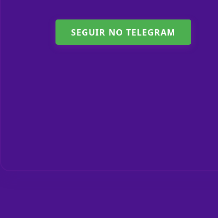
SEGUIR NO TELEGRAM