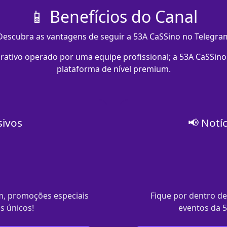
📱 Benefícios do Canal
Descubra as vantagens de seguir a 53A CaSSino no Telegra
ativo operado por uma equipe profissional; a 53A CaSSino 
plataforma de nível premium.
sivos
📢 Notí
m, promoções especiais
Fique por dentro d
s únicos!
eventos da 