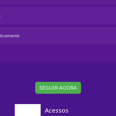
a
aticamente
SEGUIR AGORA
Acessos