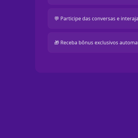
💬 Participe das conversas e interaj
🎁 Receba bônus exclusivos autom