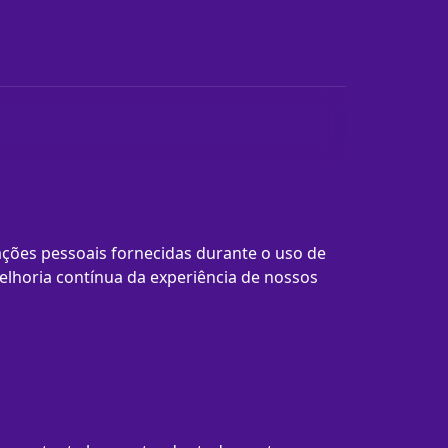
ações pessoais fornecidas durante o uso de
elhoria contínua da experiência de nossos