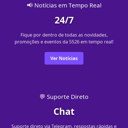
📢 Notícias em Tempo Real
24/7
Fique por dentro de todas as novidades,
promoções e eventos da 5526 em tempo real!
Ver Notícias
💬 Suporte Direto
Chat
Suporte direto via Telegram, respostas rápidas e