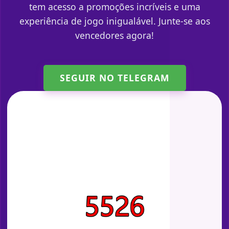
tem acesso a promoções incríveis e uma
experiência de jogo inigualável. Junte-se aos
vencedores agora!
SEGUIR NO TELEGRAM