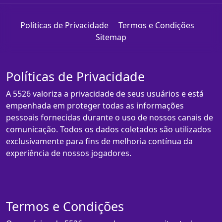
Políticas de Privacidade
Termos e Condições
Sitemap
Políticas de Privacidade
A 5526 valoriza a privacidade de seus usuários e está
empenhada em proteger todas as informações
pessoais fornecidas durante o uso de nossos canais de
comunicação. Todos os dados coletados são utilizados
exclusivamente para fins de melhoria contínua da
experiência de nossos jogadores.
Termos e Condições