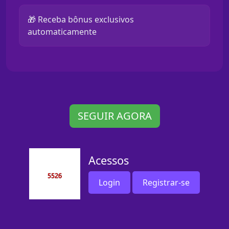
🎁 Receba bônus exclusivos
automaticamente
SEGUIR AGORA
Acessos
Login
Registrar-se