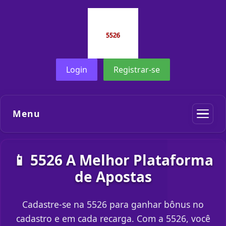
Login
Registrar-se
Menu
📱 5526 A Melhor Plataforma
de Apostas
Cadastre-se na 5526 para ganhar bônus no
cadastro e em cada recarga. Com a 5526, você