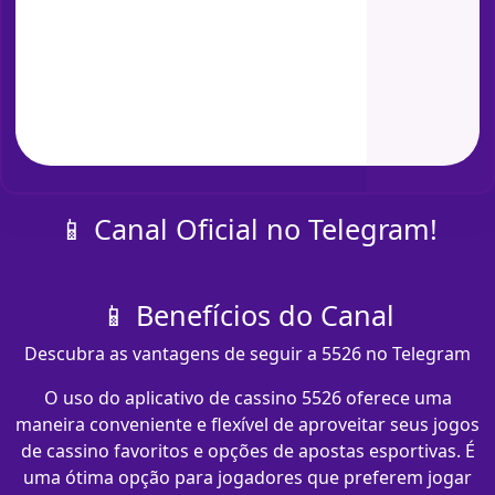
📱 Canal Oficial no Telegram!
📱 Benefícios do Canal
Descubra as vantagens de seguir a 5526 no Telegram
O uso do aplicativo de cassino 5526 oferece uma
maneira conveniente e flexível de aproveitar seus jogos
de cassino favoritos e opções de apostas esportivas. É
uma ótima opção para jogadores que preferem jogar