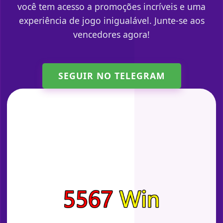
você tem acesso a promoções incríveis e uma
experiência de jogo inigualável. Junte-se aos
vencedores agora!
SEGUIR NO TELEGRAM