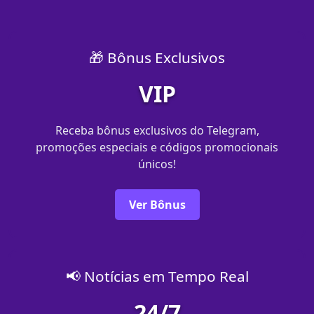
🎁 Bônus Exclusivos
VIP
Receba bônus exclusivos do Telegram,
promoções especiais e códigos promocionais
únicos!
Ver Bônus
📢 Notícias em Tempo Real
24/7