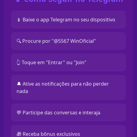
📱 Baixe o app Telegram no seu dispositivo
🔍 Procure por "@5567 WinOficial"
👆 Toque em "Entrar" ou "Join"
🔔 Ative as notificações para não perder
nada
💬 Participe das conversas e interaja
🎁 Receba bônus exclusivos