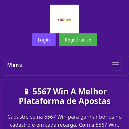
Login
Registrar-se
Menu
📱 5567 Win A Melhor
Plataforma de Apostas
Cadastre-se na 5567 Win para ganhar bônus no
cadastro e em cada recarga. Com a 5567 Win,