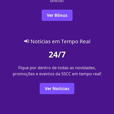
únicos!
Ver Bônus
📢 Notícias em Tempo Real
24/7
Fique por dentro de todas as novidades,
promoções e eventos da 55CC em tempo real!
Ver Notícias