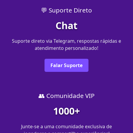
💬 Suporte Direto
Chat
Suporte direto via Telegram, respostas rápidas e
atendimento personalizado!
Falar Suporte
👥 Comunidade VIP
1000+
Junte-se a uma comunidade exclusiva de