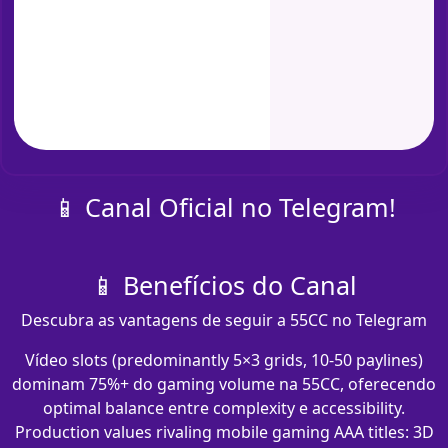
📱 Canal Oficial no Telegram!
📱 Benefícios do Canal
Descubra as vantagens de seguir a 55CC no Telegram
Vídeo slots (predominantly 5×3 grids, 10-50 paylines)
dominam 75%+ do gaming volume na 55CC, oferecendo
optimal balance entre complexity e accessibility.
Production values rivaling mobile gaming AAA titles: 3D