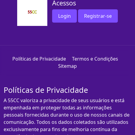
Acessos
Login
Registrar-se
Políticas de Privacidade
Termos e Condições
Sitemap
Políticas de Privacidade
A 55CC valoriza a privacidade de seus usuários e está
empenhada em proteger todas as informações
pessoais fornecidas durante o uso de nossos canais de
comunicação. Todos os dados coletados são utilizados
exclusivamente para fins de melhoria contínua da