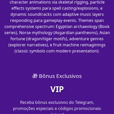
character animations via skeletal rigging, particle
effects systems para spell casting/explosions, e
dynamic soundtracks com adaptive music layers
responding para gameplay events. Themes span
comprehensive spectrum: Egyptian archaeology (Book
series), Norse mythology (Asgardian pantheons), Asian
fortune (dragon/tiger motifs), adventure genres
(explorer narratives), e fruit machine reimaginings
(classic symbols com modern presentation).
🎁 Bônus Exclusivos
VIP
Receba bônus exclusivos do Telegram,
promoções especiais e códigos promocionais