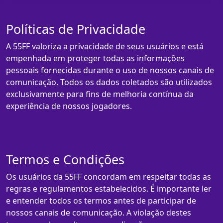
Políticas de Privacidade
A 55FF valoriza a privacidade de seus usuários e está
empenhada em proteger todas as informações
pessoais fornecidas durante o uso de nossos canais de
comunicação. Todos os dados coletados são utilizados
exclusivamente para fins de melhoria contínua da
experiência de nossos jogadores.
Termos e Condições
Os usuários da 55FF concordam em respeitar todas as
regras e regulamentos estabelecidos. É importante ler
e entender todos os termos antes de participar de
nossos canais de comunicação. A violação destes