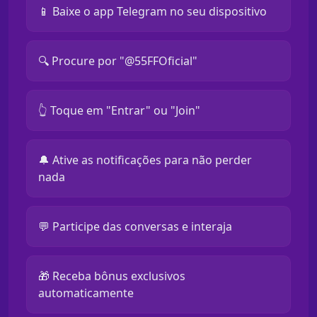
📱 Baixe o app Telegram no seu dispositivo
🔍 Procure por "@55FFOficial"
👆 Toque em "Entrar" ou "Join"
🔔 Ative as notificações para não perder
nada
💬 Participe das conversas e interaja
🎁 Receba bônus exclusivos
automaticamente