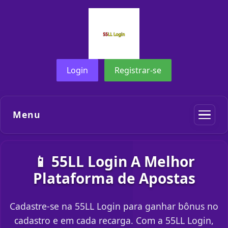
Login
Registrar-se
Menu
📱 55LL Login A Melhor
Plataforma de Apostas
Cadastre-se na 55LL Login para ganhar bônus no
cadastro e em cada recarga. Com a 55LL Login,