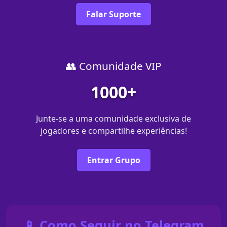
Falar Suporte
👥 Comunidade VIP
1000+
Junte-se a uma comunidade exclusiva de
jogadores e compartilhe experiências!
Entrar Grupo
📱 Como Seguir no Telegram