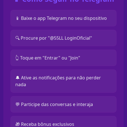
📱 Baixe o app Telegram no seu dispositivo
🔍 Procure por "@55LL LoginOficial"
👆 Toque em "Entrar" ou "Join"
🔔 Ative as notificações para não perder
nada
💬 Participe das conversas e interaja
🎁 Receba bônus exclusivos