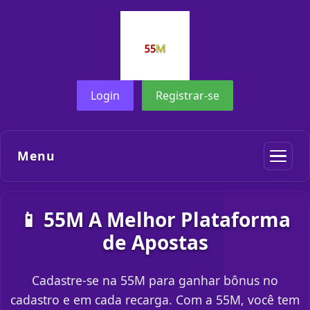
Login
Registrar-se
Menu
📱 55M A Melhor Plataforma
de Apostas
Cadastre-se na 55M para ganhar bônus no
cadastro e em cada recarga. Com a 55M, você tem