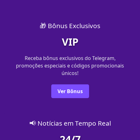
🎁 Bônus Exclusivos
VIP
Receba bônus exclusivos do Telegram,
promoções especiais e códigos promocionais
únicos!
Ver Bônus
📢 Notícias em Tempo Real
24/7