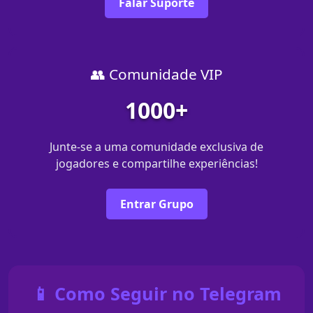
Falar Suporte
👥 Comunidade VIP
1000+
Junte-se a uma comunidade exclusiva de
jogadores e compartilhe experiências!
Entrar Grupo
📱 Como Seguir no Telegram