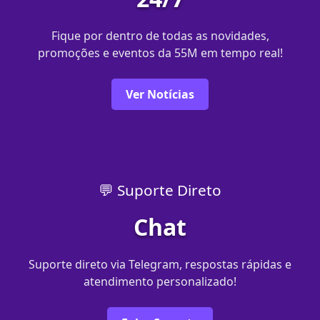
Fique por dentro de todas as novidades,
promoções e eventos da 55M em tempo real!
Ver Notícias
💬 Suporte Direto
Chat
Suporte direto via Telegram, respostas rápidas e
atendimento personalizado!