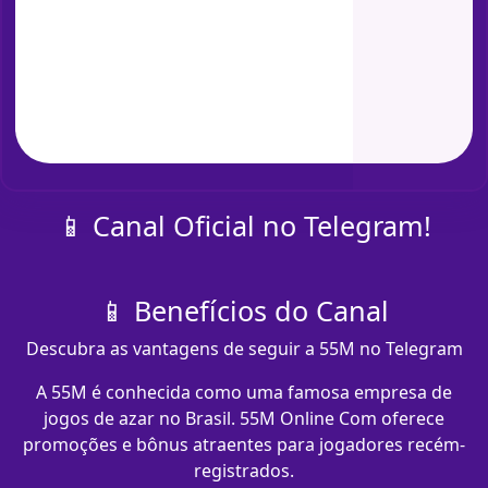
📱 Canal Oficial no Telegram!
📱 Benefícios do Canal
Descubra as vantagens de seguir a 55M no Telegram
A 55M é conhecida como uma famosa empresa de
jogos de azar no Brasil. 55M Online Com oferece
promoções e bônus atraentes para jogadores recém-
registrados.