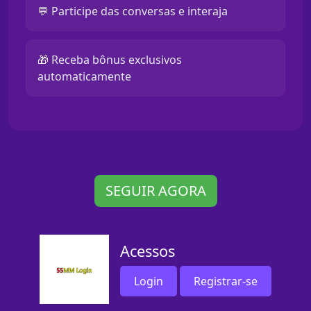
💬 Participe das conversas e interaja
🎁 Receba bônus exclusivos
automaticamente
SEGUIR AGORA
Acessos
Login
Registrar-se