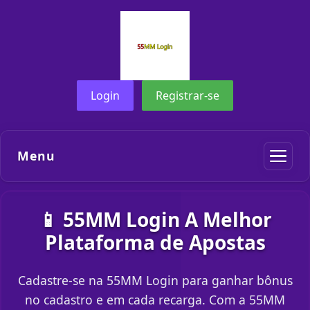
Login
Registrar-se
Menu
📱 55MM Login A Melhor
Plataforma de Apostas
Cadastre-se na 55MM Login para ganhar bônus
no cadastro e em cada recarga. Com a 55MM