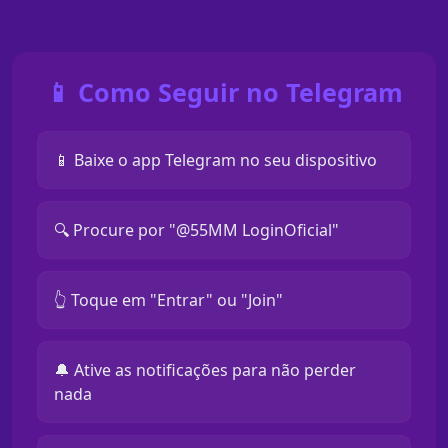
📱 Como Seguir no Telegram
📱 Baixe o app Telegram no seu dispositivo
🔍 Procure por "@55MM LoginOficial"
👆 Toque em "Entrar" ou "Join"
🔔 Ative as notificações para não perder
nada