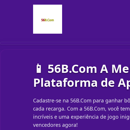
📱 56B.Com A Me
Plataforma de A
Cadastre-se na 56B.Com para ganhar b
cada recarga. Com a 56B.Com, você te
incríveis e uma experiência de jogo inig
vencedores agora!