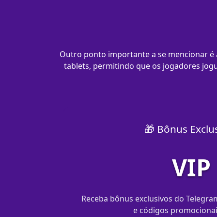
Outro ponto importante a se mencionar é a 
tablets, permitindo que os jogadores j
🎁 Bônus Exclu
VIP
Receba bônus exclusivos do Telegra
e códigos promocionai