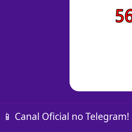
📱 Canal Oficial no Telegram!