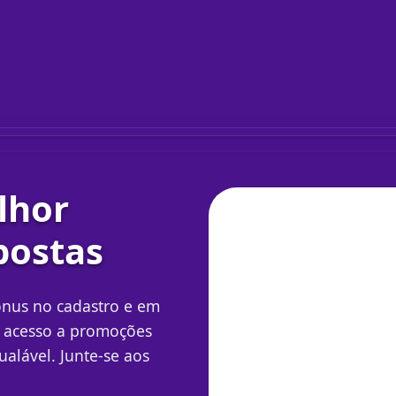
lhor
postas
ônus no cadastro e em
m acesso a promoções
ualável. Junte-se aos