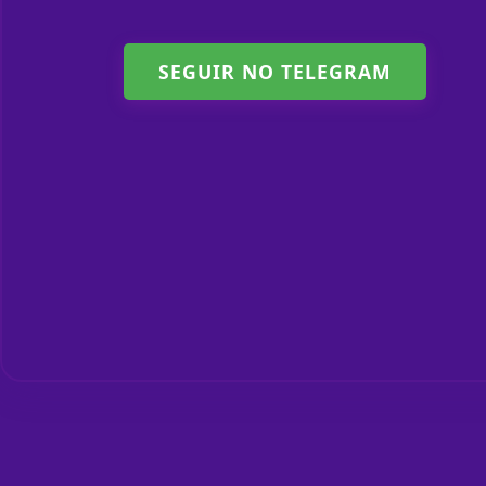
SEGUIR NO TELEGRAM