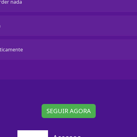
erder nada
a
aticamente
SEGUIR AGORA