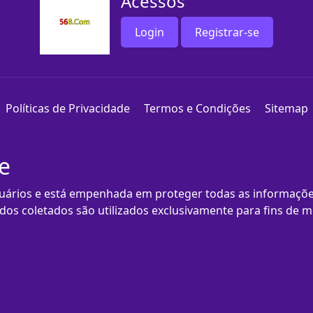
Acessos
Login
Registrar-se
Políticas de Privacidade
Termos e Condições
Sitemap
de
suários e está empenhada em proteger todas as informaçõe
os coletados são utilizados exclusivamente para fins de m