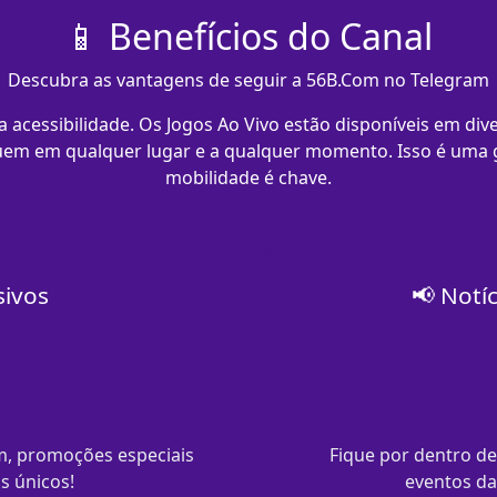
📱 Benefícios do Canal
Descubra as vantagens de seguir a 56B.Com no Telegram
acessibilidade. Os Jogos Ao Vivo estão disponíveis em div
oguem em qualquer lugar e a qualquer momento. Isso é uma
mobilidade é chave.
sivos
📢 Notí
m, promoções especiais
Fique por dentro d
s únicos!
eventos da