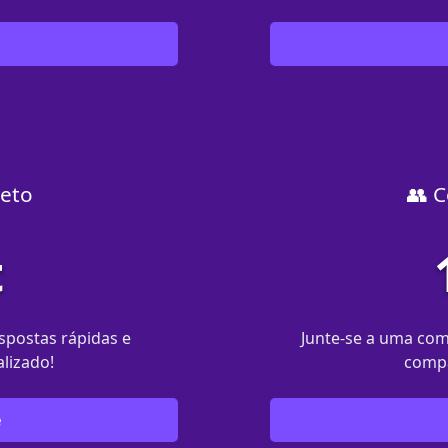
reto
👥 
t
espostas rápidas e
Junte-se a uma com
lizado!
compa
e