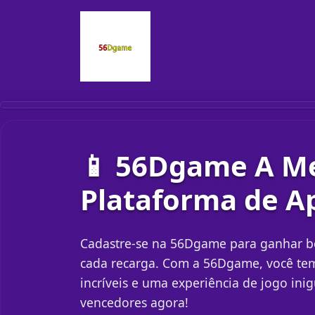
📱 56Dgame A M
Plataforma de A
Cadastre-se na 56Dgame para ganhar b
cada recarga. Com a 56Dgame, você te
incríveis e uma experiência de jogo inig
vencedores agora!