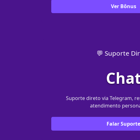
Ver Bônus
💬 Suporte Di
Cha
Suporte direto via Telegram, r
atendimento persona
Falar Suport