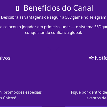
📱 Benefícios do Canal
Descubra as vantagens de seguir a 56Dgame no Telegram
 colocou o jogador em primeiro lugar — o sistema 56Dgame
conquistando confiança global.
sivos
📢 Notí
m, promoções especiais
Fique por dentro d
s únicos!
eventos da