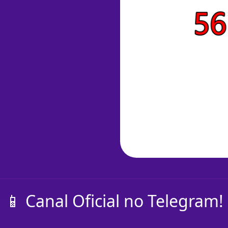
📱 Canal Oficial no Telegram!