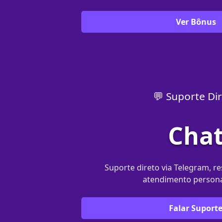
Ver Bônus
💬 Suporte Di
Cha
Suporte direto via Telegram, r
atendimento persona
Falar Suport