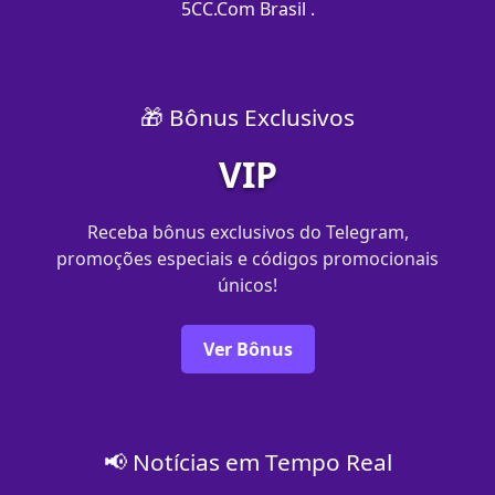
5CC.Com Brasil .
🎁 Bônus Exclusivos
VIP
Receba bônus exclusivos do Telegram,
promoções especiais e códigos promocionais
únicos!
Ver Bônus
📢 Notícias em Tempo Real