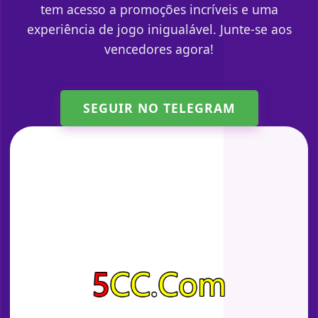
tem acesso a promoções incríveis e uma
experiência de jogo inigualável. Junte-se aos
vencedores agora!
SEGUIR NO TELEGRAM