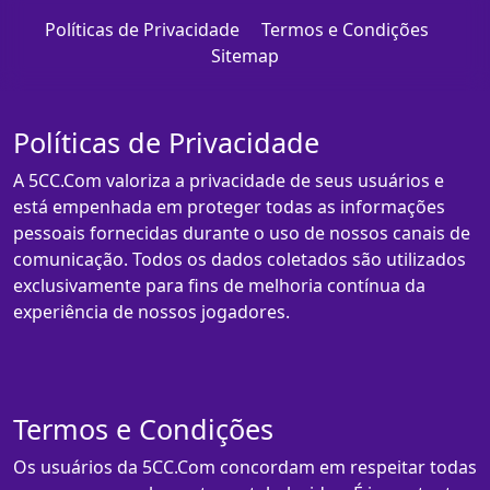
Políticas de Privacidade
Termos e Condições
Sitemap
Políticas de Privacidade
A 5CC.Com valoriza a privacidade de seus usuários e
está empenhada em proteger todas as informações
pessoais fornecidas durante o uso de nossos canais de
comunicação. Todos os dados coletados são utilizados
exclusivamente para fins de melhoria contínua da
experiência de nossos jogadores.
Termos e Condições
Os usuários da 5CC.Com concordam em respeitar todas