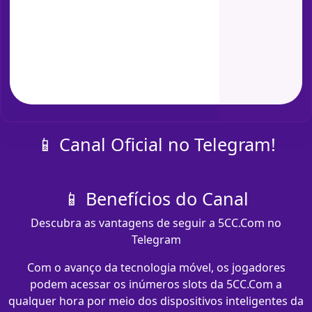
📱 Canal Oficial no Telegram!
📱 Benefícios do Canal
Descubra as vantagens de seguir a 5CC.Com no
Telegram
Com o avanço da tecnologia móvel, os jogadores
podem acessar os inúmeros slots da 5CC.Com a
qualquer hora por meio dos dispositivos inteligentes da