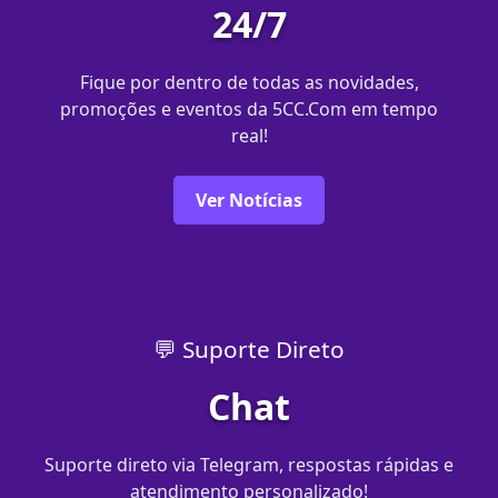
24/7
Fique por dentro de todas as novidades,
promoções e eventos da 5CC.Com em tempo
real!
Ver Notícias
💬 Suporte Direto
Chat
Suporte direto via Telegram, respostas rápidas e
atendimento personalizado!