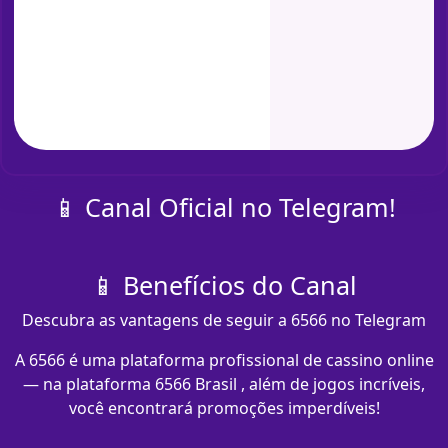
📱 Canal Oficial no Telegram!
📱 Benefícios do Canal
Descubra as vantagens de seguir a 6566 no Telegram
A 6566 é uma plataforma profissional de cassino online
— na plataforma 6566 Brasil , além de jogos incríveis,
você encontrará promoções imperdíveis!