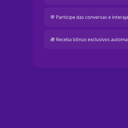
💬 Participe das conversas e interaj
🎁 Receba bônus exclusivos autom