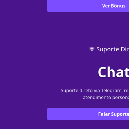
Ver Bônus
💬 Suporte Di
Cha
Suporte direto via Telegram, r
atendimento persona
Falar Suport