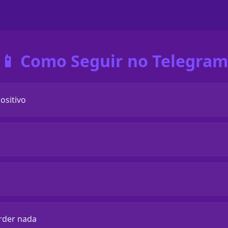
📱 Como Seguir no Telegram
ositivo
erder nada