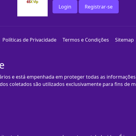
Login
Registrar-se
Políticas de Privacidade
Termos e Condições
Sitemap
de
suários e está empenhada em proteger todas as informações
os coletados são utilizados exclusivamente para fins de m