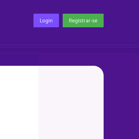
Login
Registrar-se