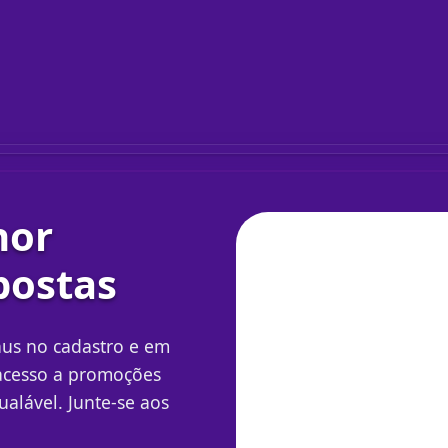
hor
postas
nus no cadastro e em
 acesso a promoções
ualável. Junte-se aos