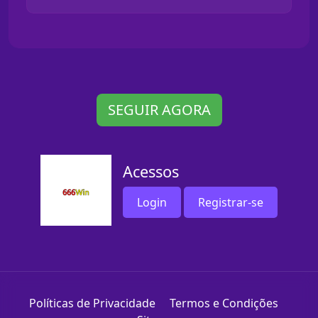
SEGUIR AGORA
Acessos
Login
Registrar-se
Políticas de Privacidade
Termos e Condições