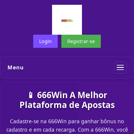
Login
Registrar-se
Menu
📱 666Win A Melhor
Plataforma de Apostas
Cadastre-se na 666Win para ganhar bônus no
cadastro e em cada recarga. Com a 666Win, você