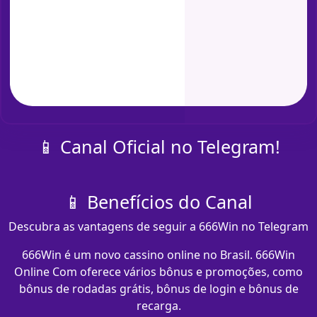
📱 Canal Oficial no Telegram!
📱 Benefícios do Canal
Descubra as vantagens de seguir a 666Win no Telegram
666Win é um novo cassino online no Brasil. 666Win
Online Com oferece vários bônus e promoções, como
bônus de rodadas grátis, bônus de login e bônus de
recarga.