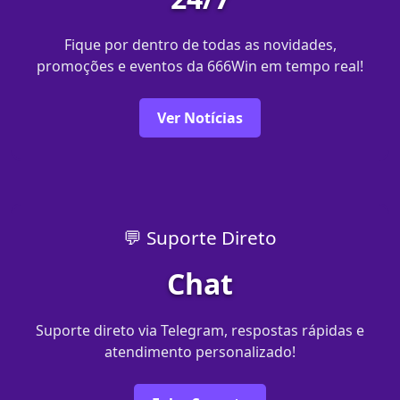
Fique por dentro de todas as novidades,
promoções e eventos da 666Win em tempo real!
Ver Notícias
💬 Suporte Direto
Chat
Suporte direto via Telegram, respostas rápidas e
atendimento personalizado!