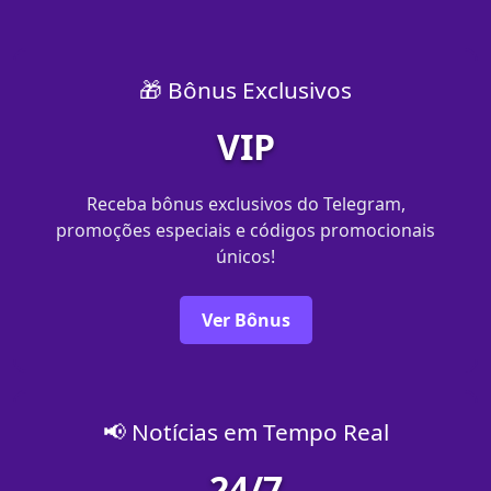
🎁 Bônus Exclusivos
VIP
Receba bônus exclusivos do Telegram,
promoções especiais e códigos promocionais
únicos!
Ver Bônus
📢 Notícias em Tempo Real
24/7