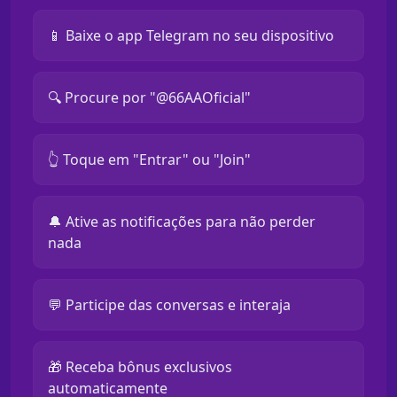
📱 Baixe o app Telegram no seu dispositivo
🔍 Procure por "@66AAOficial"
👆 Toque em "Entrar" ou "Join"
🔔 Ative as notificações para não perder
nada
💬 Participe das conversas e interaja
🎁 Receba bônus exclusivos
automaticamente