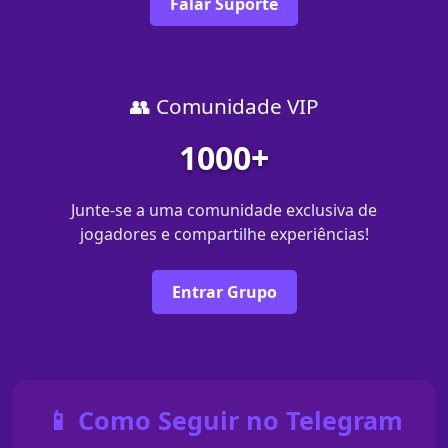
Falar Suporte
👥 Comunidade VIP
1000+
Junte-se a uma comunidade exclusiva de
jogadores e compartilhe experiências!
Entrar Grupo
📱 Como Seguir no Telegram