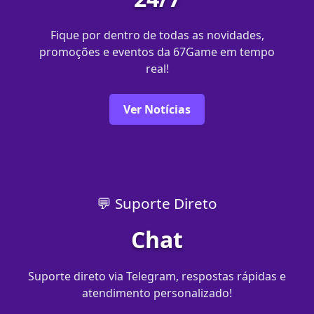
Fique por dentro de todas as novidades,
promoções e eventos da 67Game em tempo
real!
Ver Notícias
💬 Suporte Direto
Chat
Suporte direto via Telegram, respostas rápidas e
atendimento personalizado!