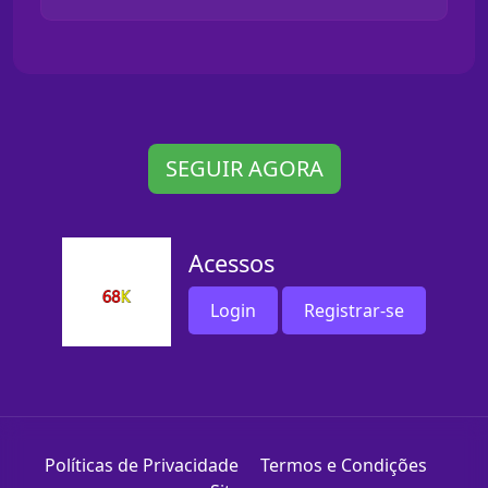
SEGUIR AGORA
Acessos
Login
Registrar-se
Políticas de Privacidade
Termos e Condições