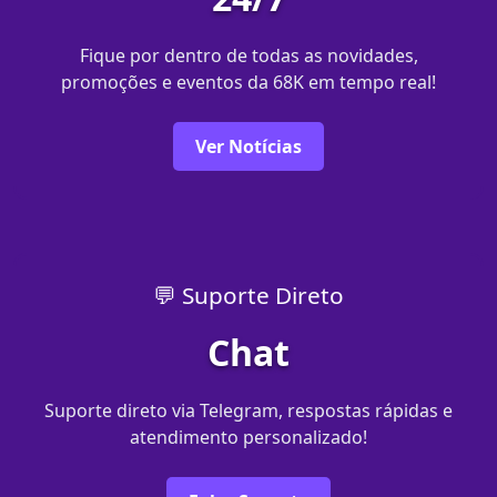
Fique por dentro de todas as novidades,
promoções e eventos da 68K em tempo real!
Ver Notícias
💬 Suporte Direto
Chat
Suporte direto via Telegram, respostas rápidas e
atendimento personalizado!