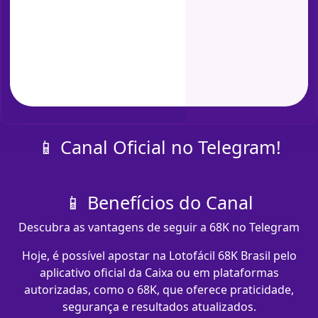
📱 Canal Oficial no Telegram!
📱 Benefícios do Canal
Descubra as vantagens de seguir a 68K no Telegram
Hoje, é possível apostar na Lotofácil 68K Brasil pelo
aplicativo oficial da Caixa ou em plataformas
autorizadas, como o 68K, que oferece praticidade,
segurança e resultados atualizados.