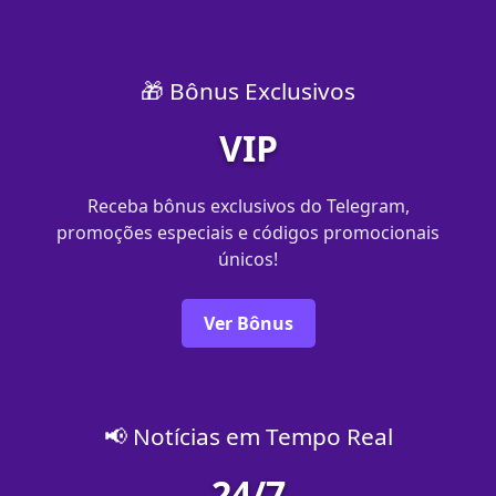
🎁 Bônus Exclusivos
VIP
Receba bônus exclusivos do Telegram,
promoções especiais e códigos promocionais
únicos!
Ver Bônus
📢 Notícias em Tempo Real
24/7