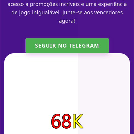
acesso a promoções incríveis e uma experiência
de jogo inigualável. Junte-se aos vencedores
agora!
SEGUIR NO TELEGRAM