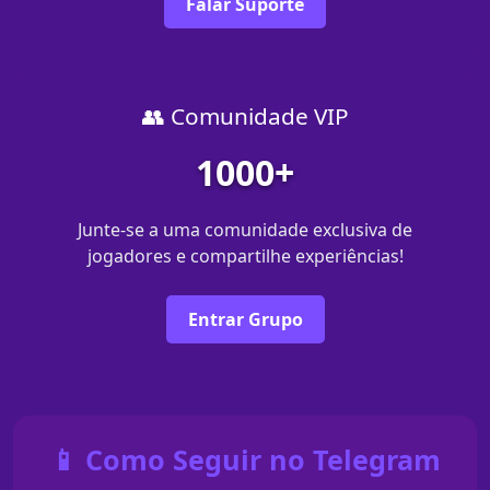
Falar Suporte
👥 Comunidade VIP
1000+
Junte-se a uma comunidade exclusiva de
jogadores e compartilhe experiências!
Entrar Grupo
📱 Como Seguir no Telegram