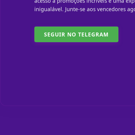
acesso a promoções incríveis e uma exp
inigualável. Junte-se aos vencedores ag
SEGUIR NO TELEGRAM