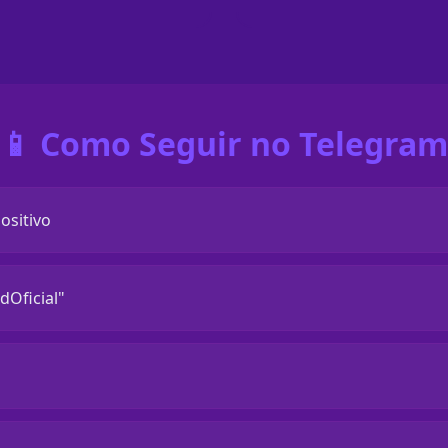
📱 Como Seguir no Telegram
ositivo
Oficial"