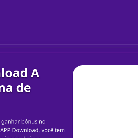
load A
ma de
 ganhar bônus no
U APP Download, você tem