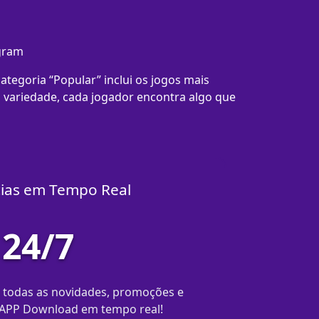
gram
egoria “Popular” inclui os jogos mais
a variedade, cada jogador encontra algo que
cias em Tempo Real
24/7
e todas as novidades, promoções e
 APP Download em tempo real!