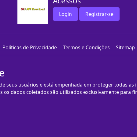
Acessos
Login
Registrar-se
Políticas de Privacidade
Termos e Condições
Sitemap
de
 de seus usuários e está empenhada em proteger todas as 
 os dados coletados são utilizados exclusivamente para fi