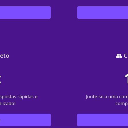
reto
👥 
t
espostas rápidas e
Junte-se a uma com
lizado!
compa
e