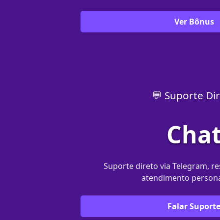
Ver Bônus
💬 Suporte Di
Cha
Suporte direto via Telegram, r
atendimento persona
Falar Suport