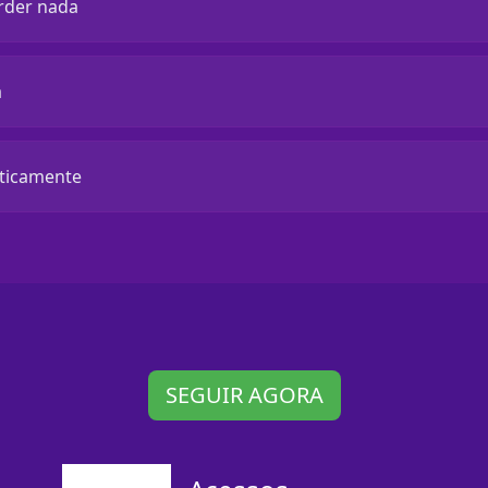
erder nada
a
aticamente
SEGUIR AGORA