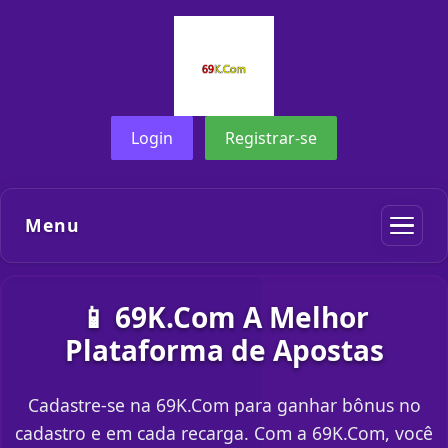
Login
Registrar-se
Menu
📱 69K.Com A Melhor
Plataforma de Apostas
Cadastre-se na 69K.Com para ganhar bônus no
cadastro e em cada recarga. Com a 69K.Com, você