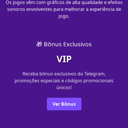
Os jogos vêm com gráficos de alta qualidade e efeitos
sonoros envolventes para melhorar a experiência de
jogo.
🎁 Bônus Exclusivos
VIP
Receba bônus exclusivos do Telegram,
promoções especiais e códigos promocionais
únicos!
Ver Bônus