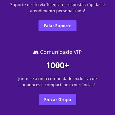
Suporte direto via Telegram, respostas rápidas e
atendimento personalizado!
Falar Suporte
👥 Comunidade VIP
1000+
Junte-se a uma comunidade exclusiva de
jogadores e compartilhe experiências!
Entrar Grupo