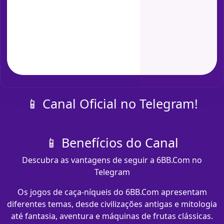
📱 Canal Oficial no Telegram!
📱 Benefícios do Canal
Descubra as vantagens de seguir a 6BB.Com no
Telegram
Os jogos de caça-níqueis do 6BB.Com apresentam
diferentes temas, desde civilizações antigas e mitologia
até fantasia, aventura e máquinas de frutas clássicas.