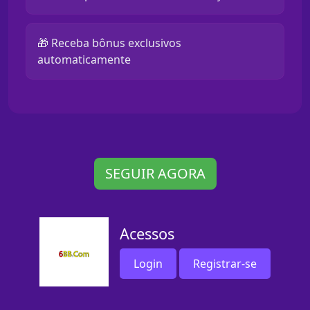
🎁 Receba bônus exclusivos
automaticamente
SEGUIR AGORA
Acessos
Login
Registrar-se