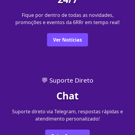
Fique por dentro de todas as novidades,
promoções e eventos da 6RRr em tempo real!
Ver Notícias
💬 Suporte Direto
Chat
Suporte direto via Telegram, respostas rápidas e
atendimento personalizado!