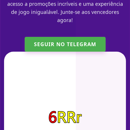
acesso a promoções incríveis e uma experiência
de jogo inigualável. Junte-se aos vencedores
agora!
SEGUIR NO TELEGRAM