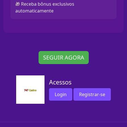
🎁 Receba bônus exclusivos
automaticamente
SEGUIR AGORA
Acessos
Login
Registrar-se