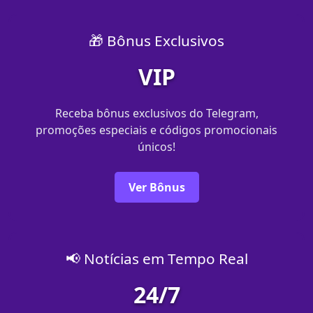
🎁 Bônus Exclusivos
VIP
Receba bônus exclusivos do Telegram,
promoções especiais e códigos promocionais
únicos!
Ver Bônus
📢 Notícias em Tempo Real
24/7