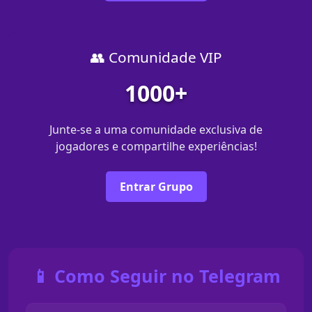
👥 Comunidade VIP
1000+
Junte-se a uma comunidade exclusiva de
jogadores e compartilhe experiências!
Entrar Grupo
📱 Como Seguir no Telegram