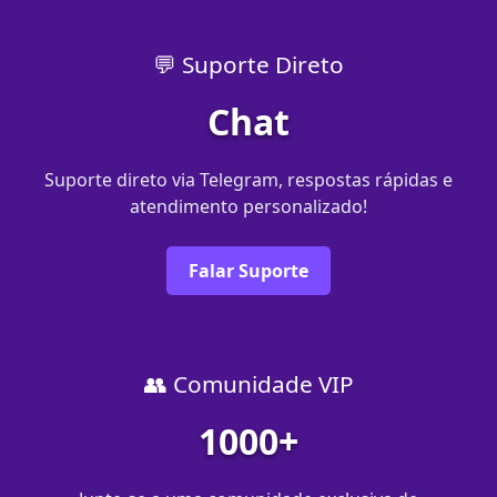
💬 Suporte Direto
Chat
Suporte direto via Telegram, respostas rápidas e
atendimento personalizado!
Falar Suporte
👥 Comunidade VIP
1000+