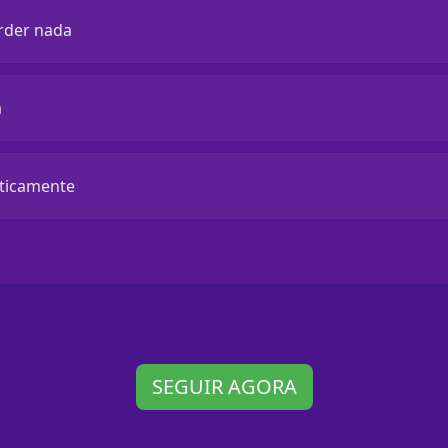
erder nada
a
aticamente
SEGUIR AGORA