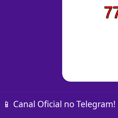
📱 Canal Oficial no Telegram!