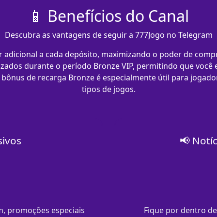
📱 Benefícios do Canal
Descubra as vantagens de seguir a 777Jogo no Telegram
 adicional a cada depósito, maximizando o poder de compr
zados durante o período Bronze VIP, permitindo que você 
ônus de recarga Bronze é especialmente útil para jogado
tipos de jogos.
sivos
📢 Notí
m, promoções especiais
Fique por dentro d