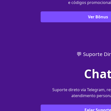
e códigos promocionai
Ver Bônus
💬 Suporte Di
Cha
Suporte direto via Telegram, r
atendimento persona
Falar Suport