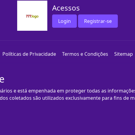
Acessos
Login
Registrar-se
Políticas de Privacidade
Termos e Condições
Sitemap
de
suários e está empenhada em proteger todas as informaçõe
os coletados são utilizados exclusivamente para fins de m