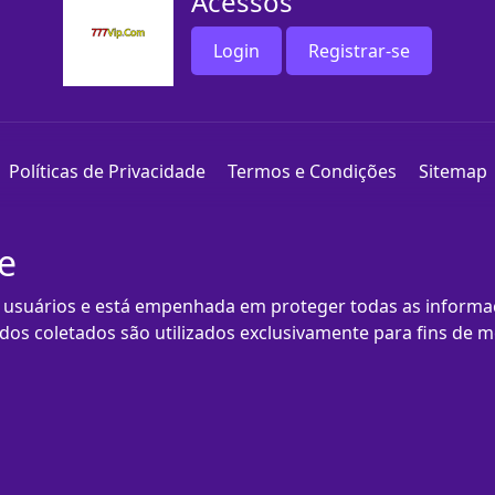
Acessos
Login
Registrar-se
Políticas de Privacidade
Termos e Condições
Sitemap
de
s usuários e está empenhada em proteger todas as informa
os coletados são utilizados exclusivamente para fins de m