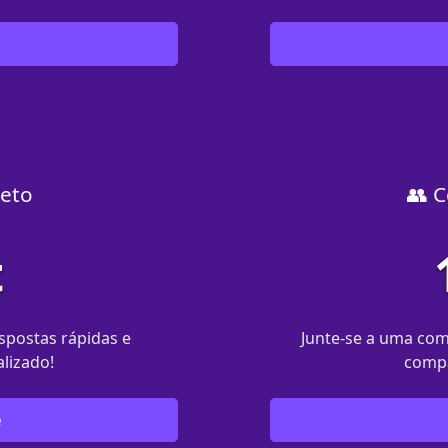
reto
👥 
t
espostas rápidas e
Junte-se a uma com
lizado!
compa
e