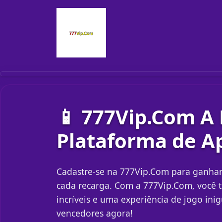
📱 777Vip.Com A
Plataforma de A
Cadastre-se na 777Vip.Com para ganhar
cada recarga. Com a 777Vip.Com, você 
incríveis e uma experiência de jogo inig
vencedores agora!