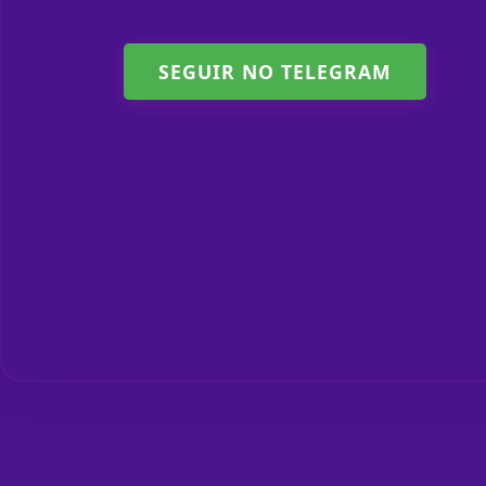
SEGUIR NO TELEGRAM