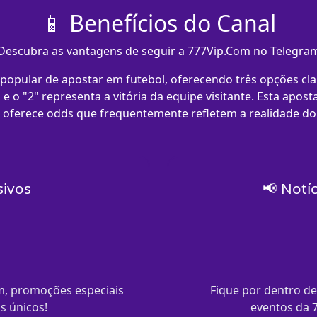
📱 Benefícios do Canal
Descubra as vantagens de seguir a 777Vip.Com no Telegra
 popular de apostar em futebol, oferecendo três opções clara
e o "2" representa a vitória da equipe visitante. Esta apos
 oferece odds que frequentemente refletem a realidade do
sivos
📢 Notí
m, promoções especiais
Fique por dentro d
s únicos!
eventos da 