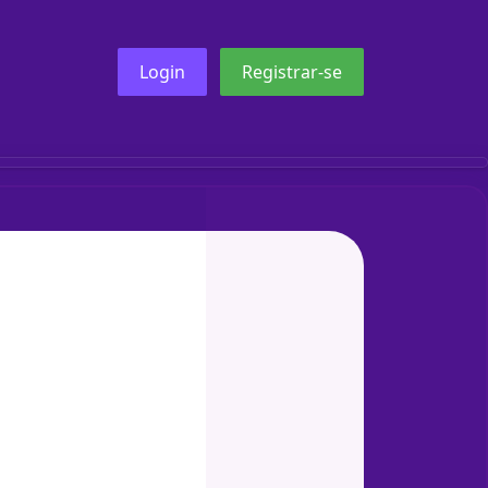
Login
Registrar-se