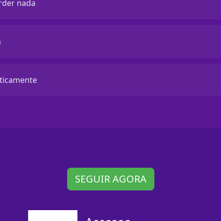
erder nada
a
aticamente
SEGUIR AGORA