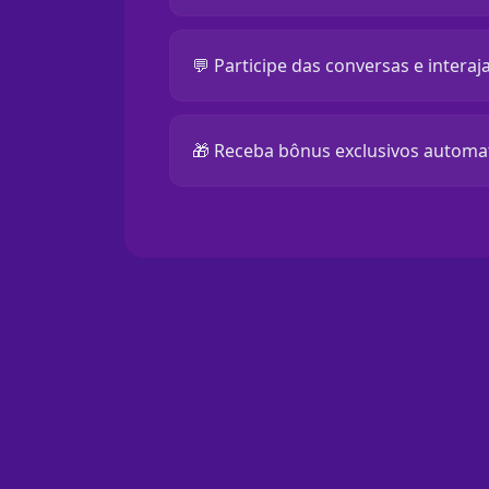
💬 Participe das conversas e interaj
🎁 Receba bônus exclusivos autom