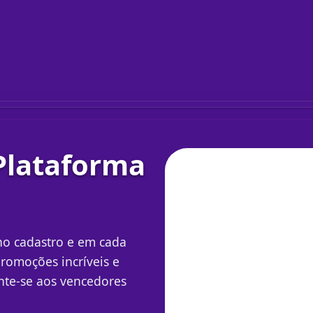
Plataforma
no cadastro e em cada
romoções incríveis e
unte-se aos vencedores