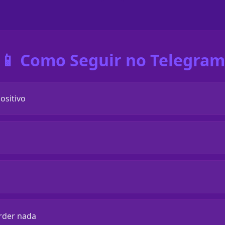
📱 Como Seguir no Telegram
ositivo
erder nada