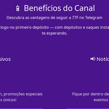
📱 Benefícios do Canal
Descubra as vantagens de seguir a 77F no Telegram
ogo no primeiro depósito — com depósitos e saques instan
te esperando.
sivos
📢 Notí
m, promoções especiais
Fique por dentro d
s únicos!
eventos