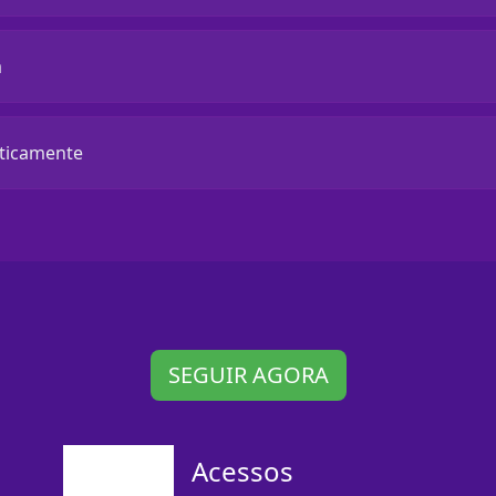
a
aticamente
SEGUIR AGORA
Acessos