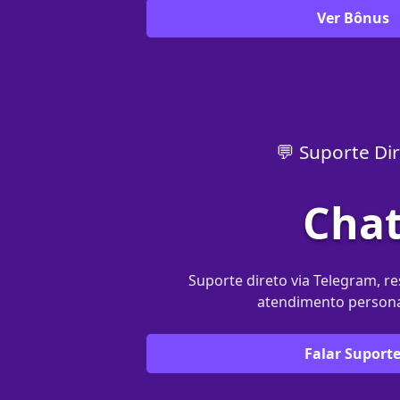
Ver Bônus
💬 Suporte Di
Cha
Suporte direto via Telegram, r
atendimento persona
Falar Suport