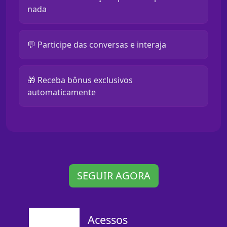
nada
💬 Participe das conversas e interaja
🎁 Receba bônus exclusivos
automaticamente
SEGUIR AGORA
Acessos