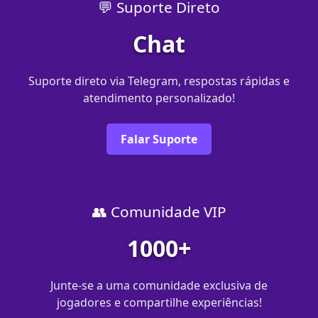
💬 Suporte Direto
Chat
Suporte direto via Telegram, respostas rápidas e
atendimento personalizado!
Falar Suporte
👥 Comunidade VIP
1000+
Junte-se a uma comunidade exclusiva de
jogadores e compartilhe experiências!