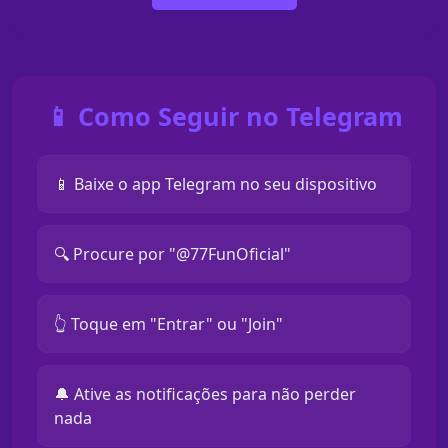
📱 Como Seguir no Telegram
📱 Baixe o app Telegram no seu dispositivo
🔍 Procure por "@77FunOficial"
👆 Toque em "Entrar" ou "Join"
🔔 Ative as notificações para não perder
nada