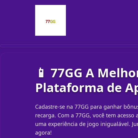
📱 77GG A Melho
Plataforma de A
Cadastre-se na 77GG para ganhar bônus
recarga. Com a 77GG, você tem acesso a
uma experiência de jogo inigualável. J
agora!