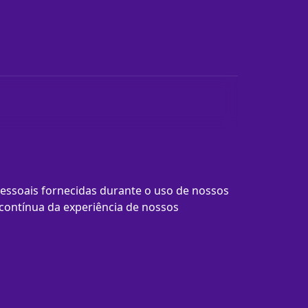
essoais fornecidas durante o uso de nossos
 contínua da experiência de nossos