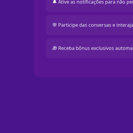
🔔 Ative as notificações para não p
💬 Participe das conversas e interaj
🎁 Receba bônus exclusivos autom