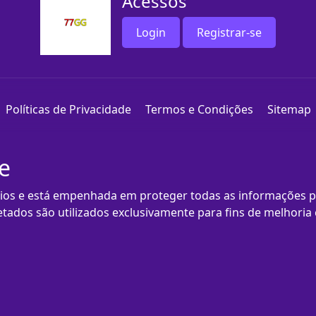
Acessos
Login
Registrar-se
Políticas de Privacidade
Termos e Condições
Sitemap
de
ários e está empenhada em proteger todas as informações p
tados são utilizados exclusivamente para fins de melhoria