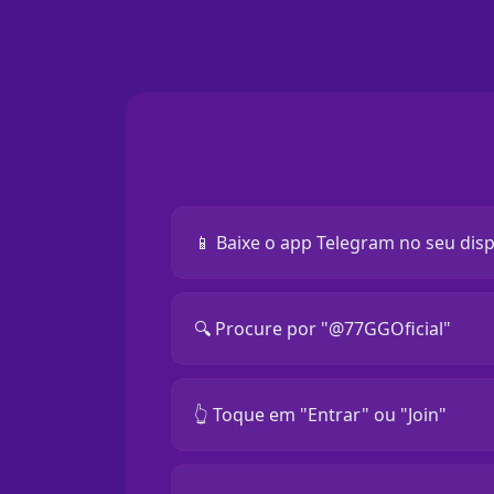
📱 Baixe o app Telegram no seu disp
🔍 Procure por "@77GGOficial"
👆 Toque em "Entrar" ou "Join"