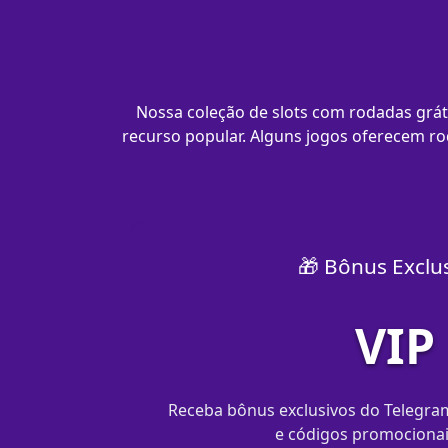
Nossa coleção de slots com rodadas gráti
recurso popular. Alguns jogos oferecem r
🎁 Bônus Exclu
VIP
Receba bônus exclusivos do Telegra
e códigos promocionai