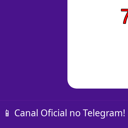
📱 Canal Oficial no Telegram!