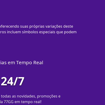
 oferecendo suas próprias variações deste
tros incluem símbolos especiais que podem
cias em Tempo Real
24/7
e todas as novidades, promoções e
da 77GG em tempo real!