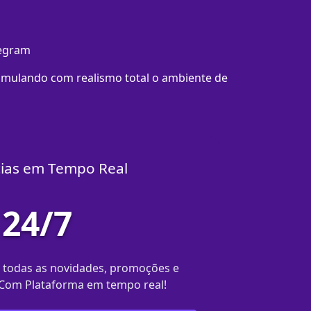
legram
imulando com realismo total o ambiente de
cias em Tempo Real
24/7
e todas as novidades, promoções e
Com Plataforma em tempo real!