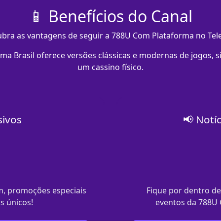
📱 Benefícios do Canal
bra as vantagens de seguir a 788U Com Plataforma no Te
 Brasil oferece versões clássicas e modernas de jogos, s
um cassino físico.
sivos
📢 Notí
m, promoções especiais
Fique por dentro d
s únicos!
eventos da 788U 