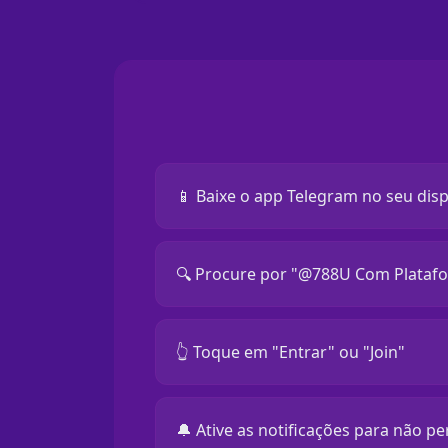
📱 Baixe o app Telegram no seu disp
🔍 Procure por "@788U Com Platafo
👆 Toque em "Entrar" ou "Join"
🔔 Ative as notificações para não p