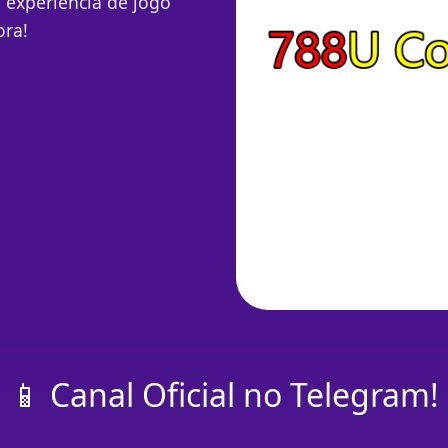
 experiência de jogo
ora!
📱 Canal Oficial no Telegram!