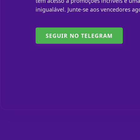
tem acesso a promoções incríveis e uma
inigualável. Junte-se aos vencedores ag
SEGUIR NO TELEGRAM