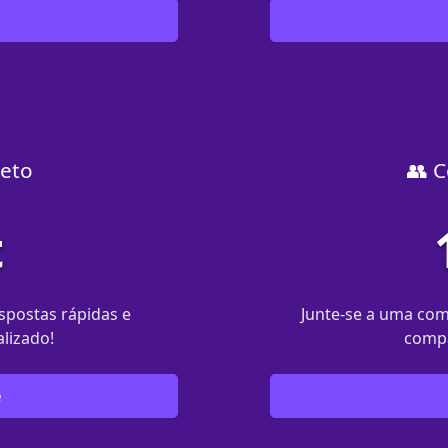
reto
👥 
t
espostas rápidas e
Junte-se a uma com
lizado!
compa
e