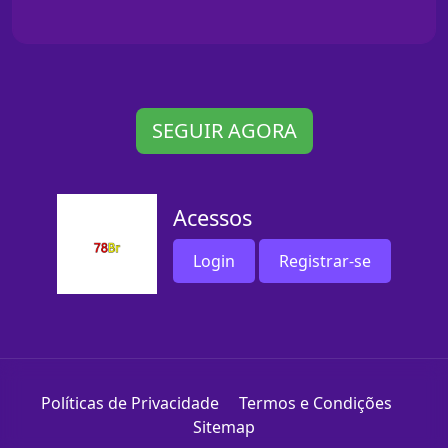
SEGUIR AGORA
Acessos
Login
Registrar-se
Políticas de Privacidade
Termos e Condições
Sitemap