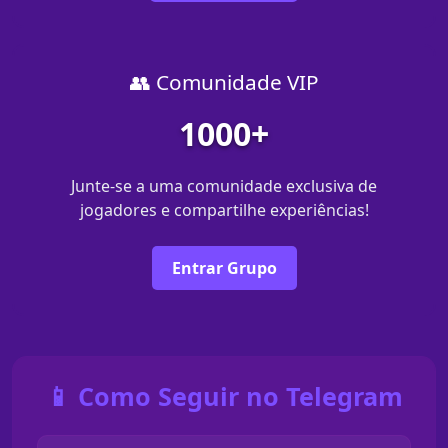
👥 Comunidade VIP
1000+
Junte-se a uma comunidade exclusiva de
jogadores e compartilhe experiências!
Entrar Grupo
📱 Como Seguir no Telegram