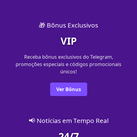
🎁 Bônus Exclusivos
VIP
Receba bônus exclusivos do Telegram,
promoções especiais e códigos promocionais
únicos!
Ver Bônus
📢 Notícias em Tempo Real
24/7