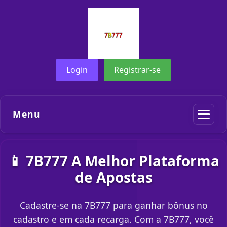
Login
Registrar-se
Menu
📱 7B777 A Melhor Plataforma
de Apostas
Cadastre-se na 7B777 para ganhar bônus no
cadastro e em cada recarga. Com a 7B777, você