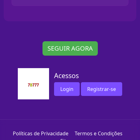
SEGUIR AGORA
Acessos
Login
Registrar-se
Políticas de Privacidade
Termos e Condições