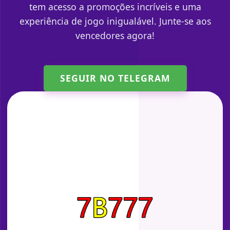
tem acesso a promoções incríveis e uma
experiência de jogo inigualável. Junte-se aos
vencedores agora!
SEGUIR NO TELEGRAM