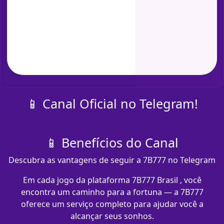
📱 Canal Oficial no Telegram!
📱 Benefícios do Canal
Descubra as vantagens de seguir a 7B777 no Telegram
Em cada jogo da plataforma 7B777 Brasil , você
encontra um caminho para a fortuna — a 7B777
oferece um serviço completo para ajudar você a
alcançar seus sonhos.