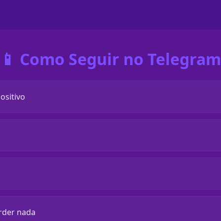
📱 Como Seguir no Telegram
ositivo
erder nada