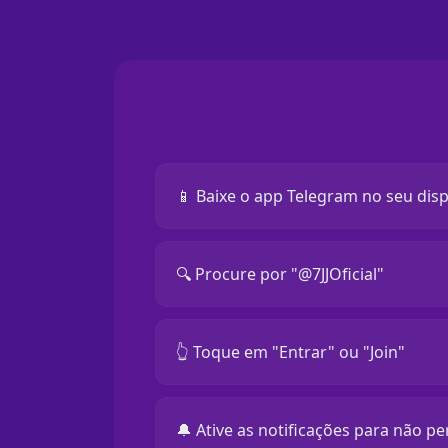
📱 Baixe o app Telegram no seu disp
🔍 Procure por "@7JJOficial"
👆 Toque em "Entrar" ou "Join"
🔔 Ative as notificações para não p