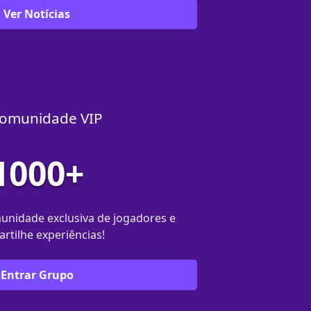
Ver Notícias
Comunidade VIP
1000+
unidade exclusiva de jogadores e
rtilhe experiências!
Entrar Grupo