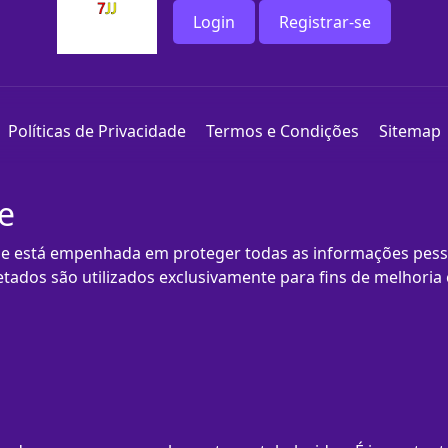
Login
Registrar-se
Políticas de Privacidade
Termos e Condições
Sitemap
de
ios e está empenhada em proteger todas as informações pes
tados são utilizados exclusivamente para fins de melhoria