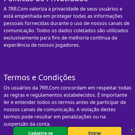
A 7RR.Com valoriza a privacidade de seus usuários e
está empenhada em proteger todas as informações
pessoais fornecidas durante o uso de nossos canais de
comunicação. Todos os dados coletados são utilizados
exclusivamente para fins de melhoria contínua da
experiência de nossos jogadores.
Termos e Condições
Os usuários da 7RR.Com concordam em respeitar todas
as regras e regulamentos estabelecidos. É importante
ler e entender todos os termos antes de participar de
nossos canais de comunicação. A violação destes
termos pode resultar em penalizações ou na
suspensão da conta.
X
Cadastre-se
Entrar