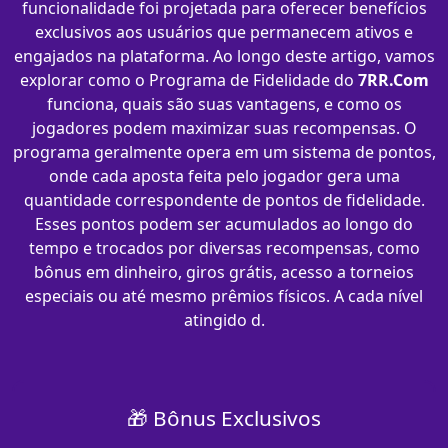
funcionalidade foi projetada para oferecer benefícios
exclusivos aos usuários que permanecem ativos e
engajados na plataforma. Ao longo deste artigo, vamos
explorar como o Programa de Fidelidade do
7RR.Com
funciona, quais são suas vantagens, e como os
jogadores podem maximizar suas recompensas. O
programa geralmente opera em um sistema de pontos,
onde cada aposta feita pelo jogador gera uma
quantidade correspondente de pontos de fidelidade.
Esses pontos podem ser acumulados ao longo do
tempo e trocados por diversas recompensas, como
bônus em dinheiro, giros grátis, acesso a torneios
especiais ou até mesmo prêmios físicos. A cada nível
atingido d.
🎁 Bônus Exclusivos