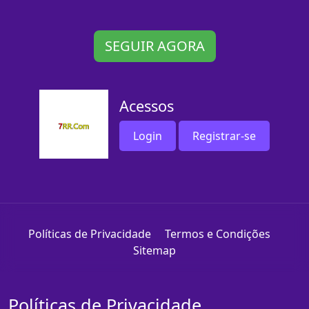
SEGUIR AGORA
Acessos
Login
Registrar-se
Políticas de Privacidade
Termos e Condições
Sitemap
Políticas de Privacidade