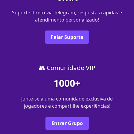
Suporte direto via Telegram, respostas rápidas e
atendimento personalizado!
Falar Suporte
👥 Comunidade VIP
1000+
Junte-se a uma comunidade exclusiva de
jogadores e compartilhe experiências!
Entrar Grupo