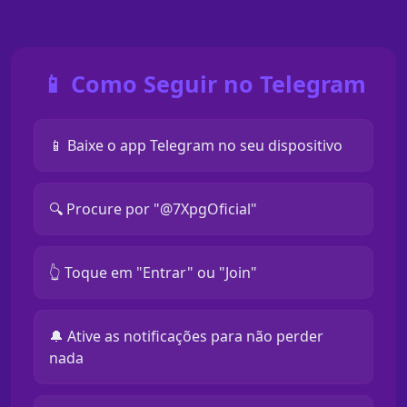
📱 Como Seguir no Telegram
📱 Baixe o app Telegram no seu dispositivo
🔍 Procure por "@7XpgOficial"
👆 Toque em "Entrar" ou "Join"
🔔 Ative as notificações para não perder
nada